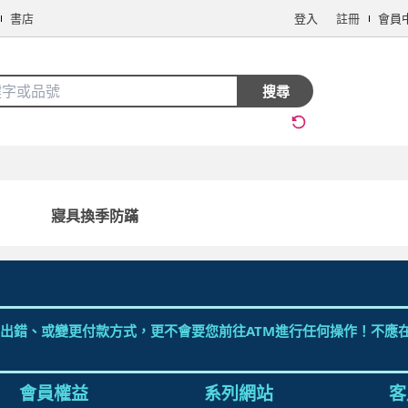
書店
登入
註冊
會員
搜全站商品
搜尋
手機/相機
電腦/組件
3C週邊
保健/醫療
食品/飲料
生鮮
寢具換季防蹣