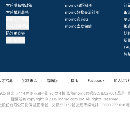
抱歉，沒有篩選到符合條件的商品，您可以調整篩選條件試試看
出錯、或變更付款方式，更不會要您前往ATM進行任何操作！不應在
會員權益
系列網站
客
客戶隱私權政策
momoFB粉絲團
訂
客戶權利義務
momo好物交流社團
取
網路安全標章
momo官方IG
更
包裝減量標章
momo富立保險
追
防詐騙宣導
快