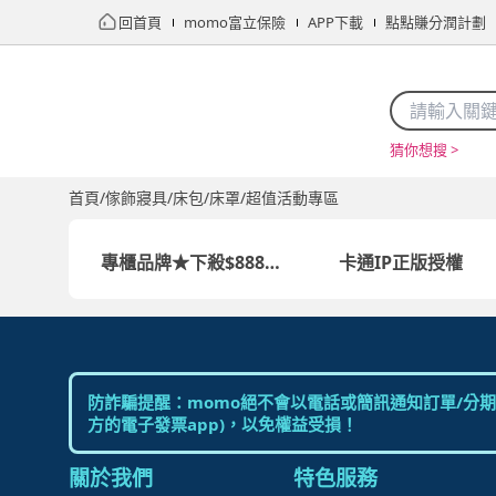
回首頁
momo富立保險
APP下載
點點賺分潤計劃
猜你想搜 >
首頁
限時搶購
直播
mo店+
看看買
家電
電玩
首頁
/
傢飾寢具
/
床包/床罩
/
超值活動專區
專櫃品牌★下殺$888up
卡通IP正版授權