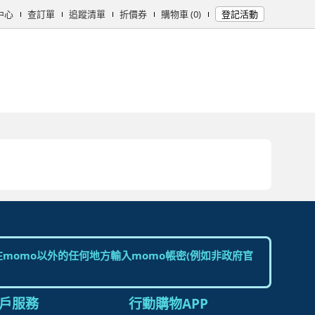
中心
查訂單
追蹤清單
折價券
購物車 (0)
登記活動
女時尚
男時尚
精品/飾品
彩妝保養
個人清潔
日用/紙品
母