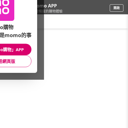
下載momo APP
開啟
給你3倍流暢度的購物體驗
請輸入搜尋關鍵字
o購物
是momo的事
傢飾寢具
/
床包/床罩
/
品牌總覽(A~Z)
/
Comfortsleep
o購物」APP
館長推薦
月銷量
新上市
價格
評價
用網頁版
很抱歉，沒有篩選到符合條件的商品
您可以調整篩選條件試試看