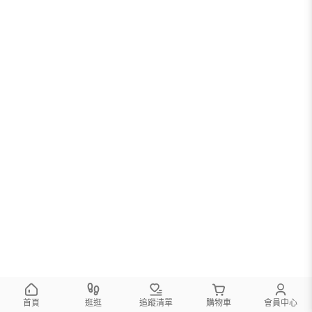
首頁
逛逛
追蹤清單
購物車
會員中心