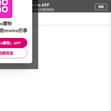
下載momo APP
開啟
給你3倍流暢度的購物體驗
請輸入搜尋關鍵字
o購物
是momo的事
傢飾寢具
/
床墊
/
品牌總覽(A~Z)
/
名流寢飾
o購物」APP
館長推薦
月銷量
新上市
價格
評價
用網頁版
很抱歉，沒有篩選到符合條件的商品
您可以調整篩選條件試試看