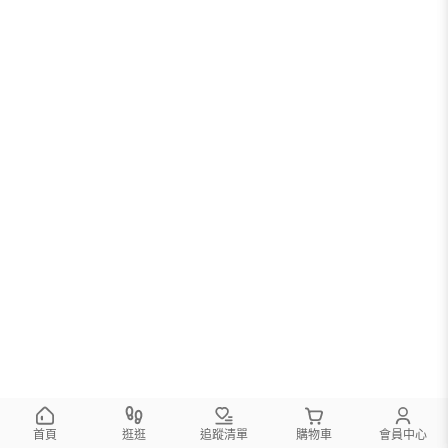
首頁
逛逛
追蹤清單
購物車
會員中心