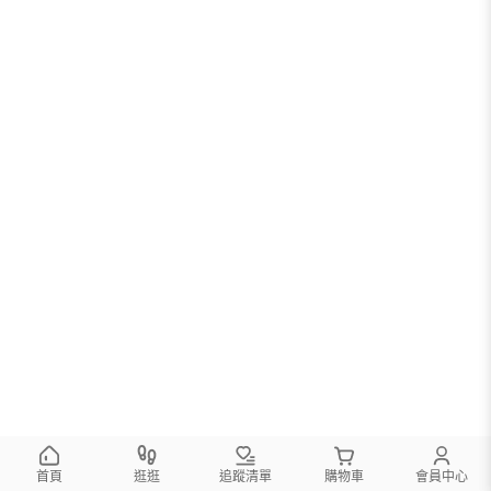
首頁
逛逛
追蹤清單
購物車
會員中心