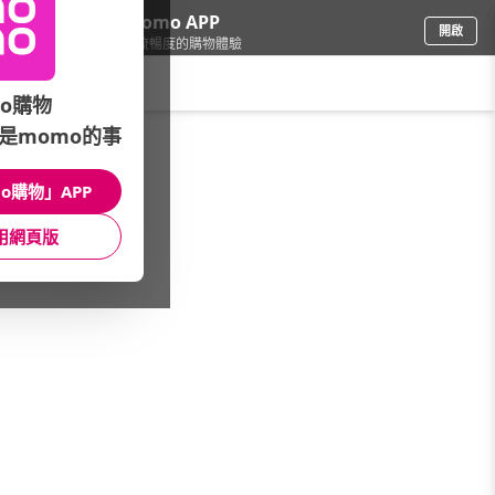
下載momo APP
開啟
給你3倍流暢度的購物體驗
請輸入搜尋關鍵字
o購物
是momo的事
傢飾寢具
/
床墊
/
網路熱搜品牌
/
MR.LIVING 居家先生
o購物」APP
館長推薦
月銷量
新上市
價格
評價
用網頁版
很抱歉，沒有篩選到符合條件的商品
您可以調整篩選條件試試看