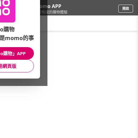
下載momo APP
開啟
給你3倍流暢度的購物體驗
請輸入搜尋關鍵字
o購物
是momo的事
傢飾寢具
/
窗簾/門簾
/
面紙盒套
/
面紙盒套
o購物」APP
館長推薦
月銷量
新上市
價格
評價
用網頁版
很抱歉，沒有篩選到符合條件的商品
您可以調整篩選條件試試看