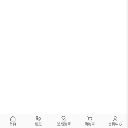
首頁
逛逛
追蹤清單
購物車
會員中心