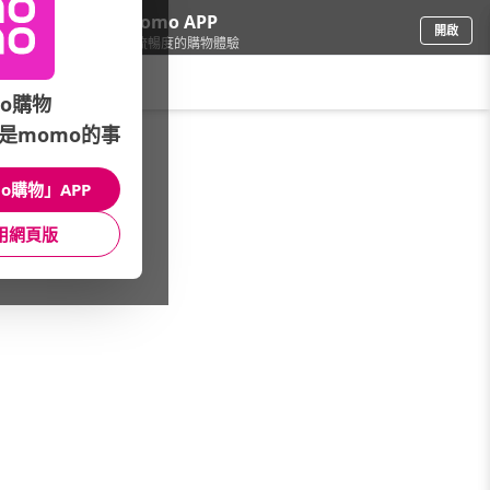
下載momo APP
開啟
給你3倍流暢度的購物體驗
請輸入搜尋關鍵字
o購物
是momo的事
運動/按摩
/
按摩器材
/
品牌總覽(A~Z/筆劃)
/
健康老施(按摩/健身/泡腳)
o購物」APP
館長推薦
月銷量
新上市
價格
評價
用網頁版
很抱歉，沒有篩選到符合條件的商品
您可以調整篩選條件試試看