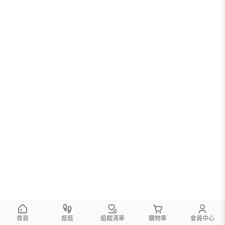
首頁
逛逛
追蹤清單
購物車
會員中心