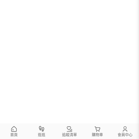
首頁
逛逛
追蹤清單
購物車
會員中心