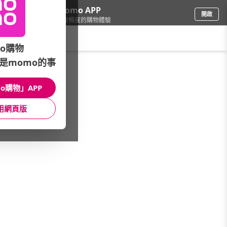
下載momo APP
開啟
給你3倍流暢度的購物體驗
請輸入搜尋關鍵字
o購物
是momo的事
文具樂器
/
辦公用品
/
事務用紙
/
影印紙
o購物」APP
館長推薦
月銷量
新上市
價格
評價
用網頁版
很抱歉，沒有篩選到符合條件的商品
您可以調整篩選條件試試看