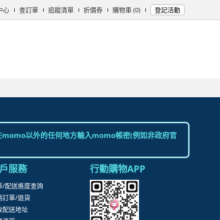
中心
查訂單
追蹤清單
折價券
購物車 (0)
登記活動
女時尚
男時尚
精品/飾品
彩妝保養
個人清潔
日用/紙品
母