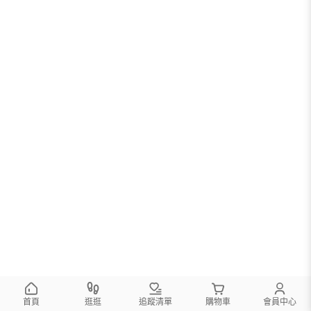
首頁
逛逛
追蹤清單
購物車
會員中心