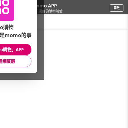
下載momo APP
開啟
給你3倍流暢度的購物體驗
請輸入搜尋關鍵字
o購物
是momo的事
修繕園藝
/
燈泡/燈飾
/
室內燈具/燈飾
/
立燈
o購物」APP
館長推薦
月銷量
新上市
價格
評價
用網頁版
很抱歉，沒有篩選到符合條件的商品
您可以調整篩選條件試試看