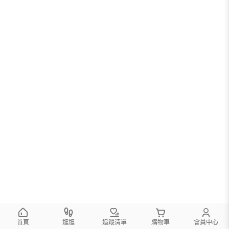
首頁
逛逛
追蹤清單
購物車
會員中心