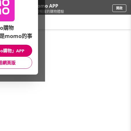
下載momo APP
開啟
給你3倍流暢度的購物體驗
請輸入搜尋關鍵字
o購物
是momo的事
修繕園藝
/
燈泡/燈飾
/
燈飾照明品牌
/
光之饗宴
o購物」APP
館長推薦
月銷量
新上市
價格
評價
用網頁版
很抱歉，沒有篩選到符合條件的商品
您可以調整篩選條件試試看