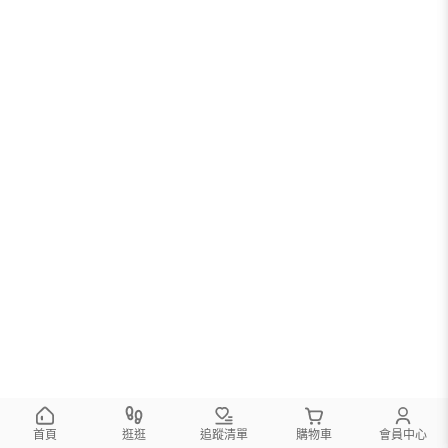
首頁
逛逛
追蹤清單
購物車
會員中心