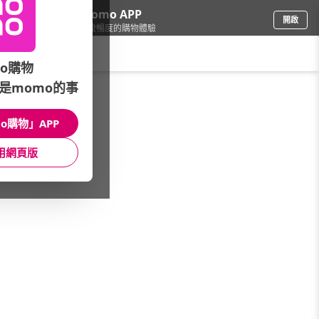
下載momo APP
開啟
給你3倍流暢度的購物體驗
請輸入搜尋關鍵字
o購物
是momo的事
修繕園藝
/
五金工具
o購物」APP
推車/搬運器
工作梯
手工具
用網頁版
工具收納
測量工具
五金修補
五金零件
插座/電料
汽用工具
化工品/油品
品牌總覽
五金零件任選專區
館長推薦
本月主打
看更多