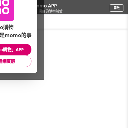
下載momo APP
開啟
給你3倍流暢度的購物體驗
請輸入搜尋關鍵字
o購物
是momo的事
修繕園藝
/
地板/裝潢
/
地板裝潢品牌
/
家適帝
o購物」APP
館長推薦
月銷量
新上市
價格
評價
用網頁版
很抱歉，沒有篩選到符合條件的商品
您可以調整篩選條件試試看