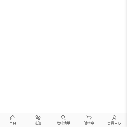
首頁
逛逛
追蹤清單
購物車
會員中心