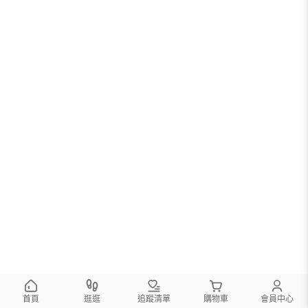
首頁
逛逛
追蹤清單
購物車
會員中心