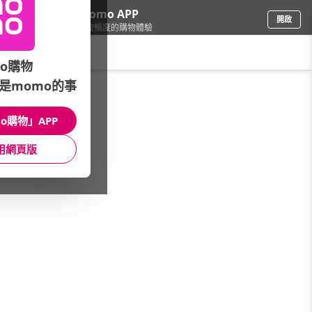
下載momo APP
開啟
給你3倍流暢度的購物體驗
請輸入搜尋關鍵字
o購物
是momo的事
修繕園藝
/
花束園藝
/
館長推薦
/
本館熱銷TOP30
o購物」APP
館長推薦
月銷量
新上市
價格
評價
用網頁版
很抱歉，沒有篩選到符合條件的商品
您可以調整篩選條件試試看