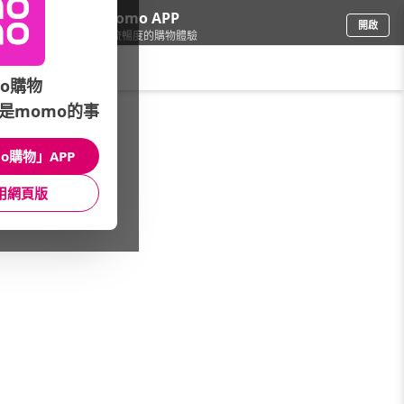
下載momo APP
開啟
給你3倍流暢度的購物體驗
請輸入搜尋關鍵字
o購物
是momo的事
修繕園藝
/
花束園藝
/
品牌總覽
/
Eclat
o購物」APP
館長推薦
月銷量
新上市
價格
評價
用網頁版
很抱歉，沒有篩選到符合條件的商品
您可以調整篩選條件試試看