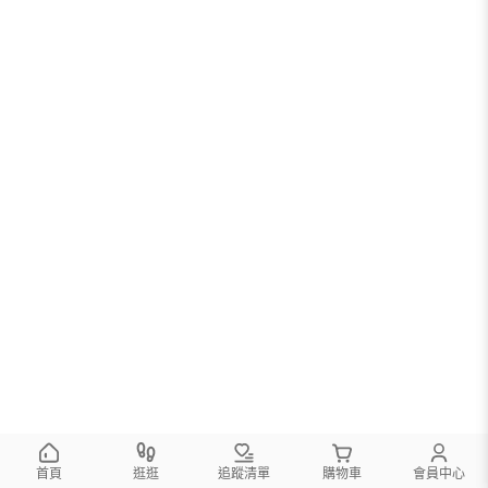
首頁
逛逛
追蹤清單
購物車
會員中心