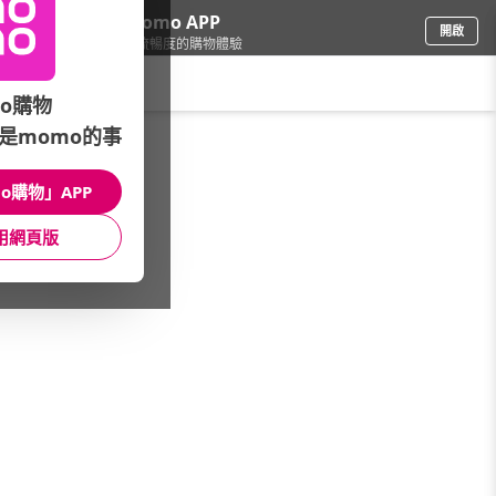
下載momo APP
開啟
給你3倍流暢度的購物體驗
請輸入搜尋關鍵字
o購物
是momo的事
加值/軟體
/
數位加值/遊戲
/
遊戲點卡GASH
/
新楓之谷
o購物」APP
館長推薦
月銷量
新上市
價格
評價
用網頁版
很抱歉，沒有篩選到符合條件的商品
您可以調整篩選條件試試看