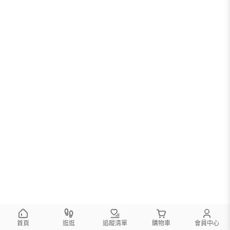
首頁
逛逛
追蹤清單
購物車
會員中心