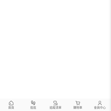
首頁
逛逛
追蹤清單
購物車
會員中心