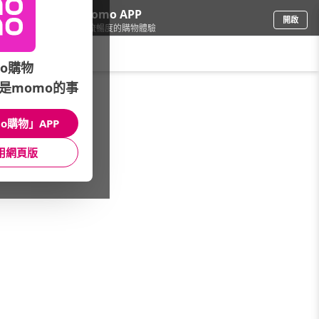
下載momo APP
開啟
給你3倍流暢度的購物體驗
請輸入搜尋關鍵字
o購物
是momo的事
彩妝保養
/
精油/水氧機
/
館長推薦
/
香氛x蠟燭x精油↘全館5折up
o購物」APP
館長推薦
月銷量
新上市
價格
評價
用網頁版
很抱歉，沒有篩選到符合條件的商品
您可以調整篩選條件試試看