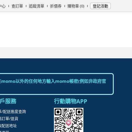
中心
查訂單
追蹤清單
折價券
購物車 (0)
登記活動
女時尚
男時尚
精品/飾品
彩妝保養
個人清潔
日用/紙品
母