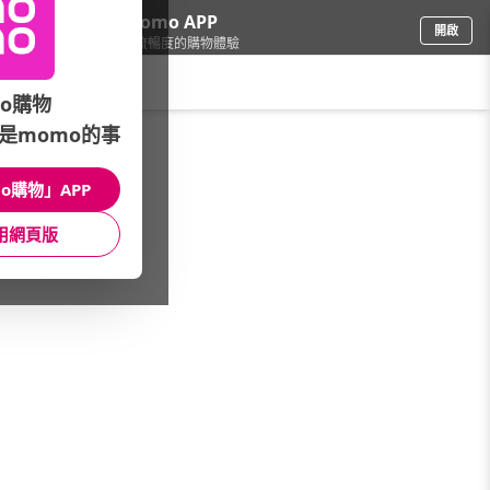
下載momo APP
開啟
給你3倍流暢度的購物體驗
請輸入搜尋關鍵字
o購物
彩妝保養
/
精油/水氧機
/
精油品牌總覽A-Z
/
是momo的事
Les Fleurs De Bach 巴赫花精
o購物」APP
館長推薦
月銷量
新上市
價格
評價
用網頁版
很抱歉，沒有篩選到符合條件的商品
您可以調整篩選條件試試看