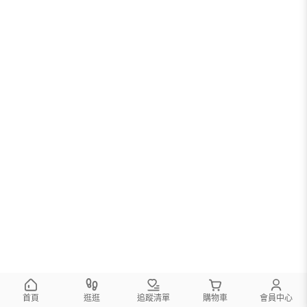
首頁
逛逛
追蹤清單
購物車
會員中心