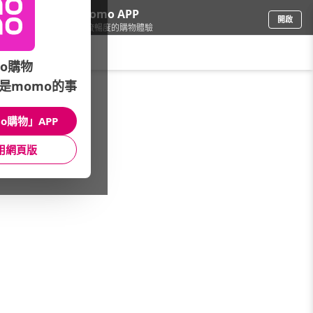
下載momo APP
開啟
給你3倍流暢度的購物體驗
請輸入搜尋關鍵字
o購物
是momo的事
彩妝保養
/
精油/水氧機
/
熱銷品牌推薦
/
Diptyque
o購物」APP
館長推薦
月銷量
新上市
價格
評價
用網頁版
很抱歉，沒有篩選到符合條件的商品
您可以調整篩選條件試試看