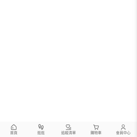
首頁
逛逛
追蹤清單
購物車
會員中心