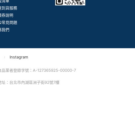
蹤清單
速到貨服務
價券說明
AQ常見問題
絡我們
Instagram
業者登錄字號：A-127365925-00000-7
 地址：台北市內湖區洲子街92號7樓