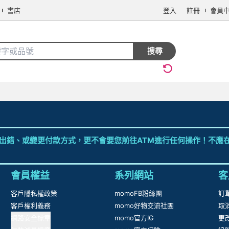
書店
登入
註冊
會員
搜尋
出錯、或變更付款方式，更不會要您前往ATM進行任何操作！不應在
會員權益
系列網站
客
客戶隱私權政策
momoFB粉絲團
訂
客戶權利義務
momo好物交流社團
取
網路安全標章
momo官方IG
更