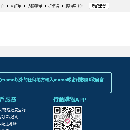
中心
查訂單
追蹤清單
折價券
購物車 (0)
登記活動
momo以外的任何地方輸入momo帳密(例如非政府官
戶服務
行動購物APP
單/配送進度查詢
消訂單/退貨
改配送地址