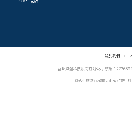
mo店+開店
關於我們
富邦媒體科技股份有限公司 統編：27365925 
網站中旅遊行程商品由富昇旅行社股份