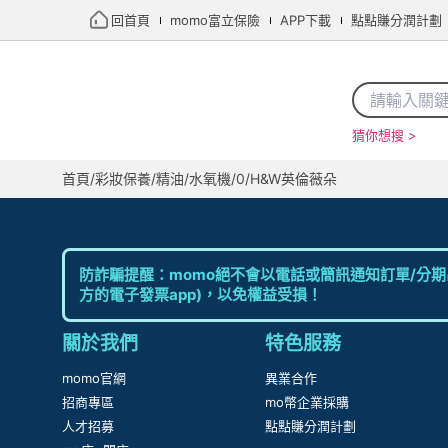
回首頁
momo富立保險
APP下載
點點賺分潤計劃
猜你想搜 >
首頁
/
彩妝保養
/
精油/水氧機
/
0
/
H&W英倫薇朵
防詐騙提醒：momo絕不會以電話或簡訊通知訂單/分期
方的電子發票app)，以免權益受損！
關於我們
特色服務
momo官網
異業合作
招商專區
mo幣企業採購
人才招募
點點賺分潤計劃