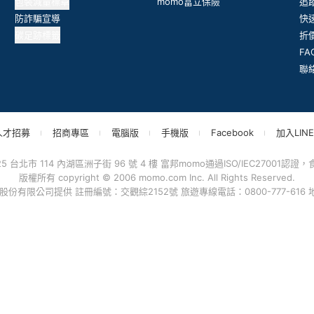
包裝減量標章
momo富立保險
追
防詐騙宣導
快
碳足跡標籤
折
F
聯
人才招募
招商專區
電腦版
手機版
Facebook
加入LINE
台北市 114 內湖區洲子街 96 號 4 樓 富邦momo通過ISO/IEC27001認證，食品
版權所有 copyright © 2006 momo.com Inc. All Rights Reserved.
有限公司提供 註冊編號：交觀綜2152號 旅遊專線電話：0800-777-616