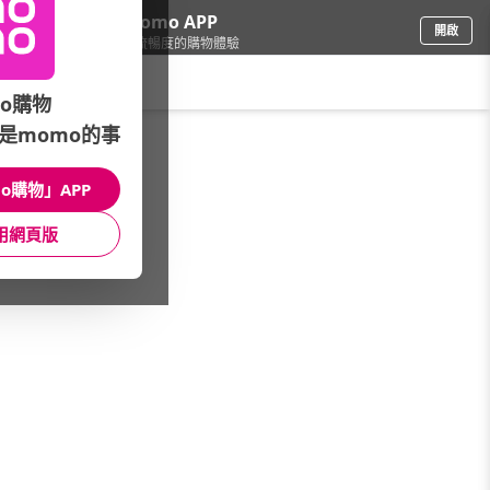
下載momo APP
開啟
給你3倍流暢度的購物體驗
請輸入搜尋關鍵字
o購物
是momo的事
彩妝保養
/
香水
/
熱銷香(A-Z)
/
BOUCHERON 伯瓊
o購物」APP
館長推薦
月銷量
新上市
價格
評價
用網頁版
很抱歉，沒有篩選到符合條件的商品
您可以調整篩選條件試試看