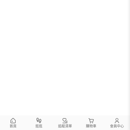
首頁
逛逛
追蹤清單
購物車
會員中心