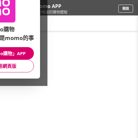
下載momo APP
開啟
給你3倍流暢度的購物體驗
請輸入搜尋關鍵字
o購物
是momo的事
彩妝保養
/
香水
/
熱銷香(A-Z)
/
FORD MUSTANG福特野馬
o購物」APP
館長推薦
月銷量
新上市
價格
評價
用網頁版
很抱歉，沒有篩選到符合條件的商品
您可以調整篩選條件試試看