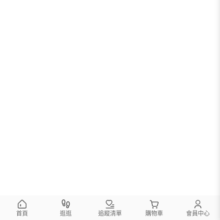
首頁
逛逛
追蹤清單
購物車
會員中心