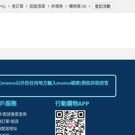
中心
查訂單
追蹤清單
折價券
購物車 (0)
登記活動
女時尚
男時尚
精品/飾品
彩妝保養
個人清潔
日用/紙品
母