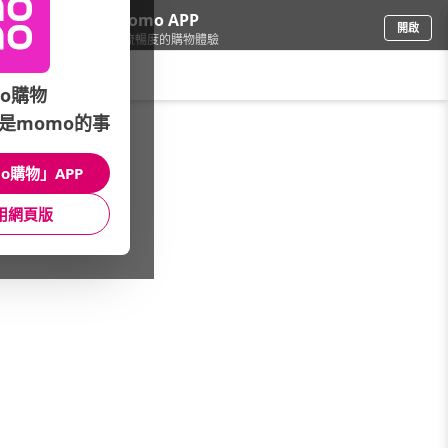
下載momo APP
開啟
給你3倍流暢度的購物體驗
請輸入搜尋關鍵字
o購物
是momo的事
彩妝保養
/
香水
/
本月主打
/
滿額贈禮
o購物」APP
館長推薦
月銷量
新上市
價格
評價
用網頁版
很抱歉，沒有篩選到符合條件的商品
您可以調整篩選條件試試看