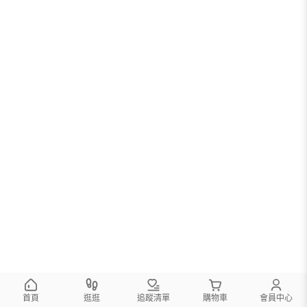
首頁
逛逛
追蹤清單
購物車
會員中心