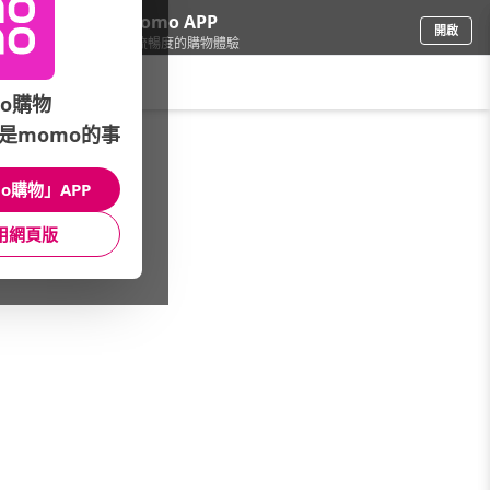
下載momo APP
開啟
給你3倍流暢度的購物體驗
請輸入搜尋關鍵字
o購物
是momo的事
彩妝保養
/
香水
/
本月主打
/
MCM
o購物」APP
館長推薦
月銷量
新上市
價格
評價
用網頁版
很抱歉，沒有篩選到符合條件的商品
您可以調整篩選條件試試看