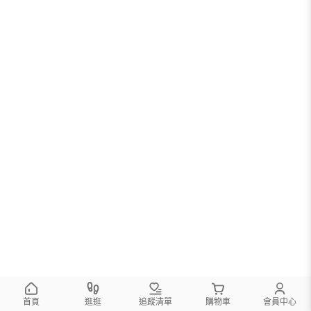
首頁
逛逛
追蹤清單
購物車
會員中心