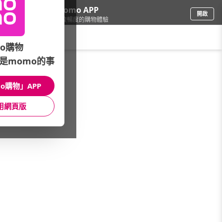
下載momo APP
開啟
給你3倍流暢度的購物體驗
請輸入搜尋關鍵字
o購物
是momo的事
彩妝保養
/
開架品牌
/
精選品牌
/
APOT.CARE
o購物」APP
館長推薦
月銷量
新上市
價格
評價
用網頁版
很抱歉，沒有篩選到符合條件的商品
您可以調整篩選條件試試看