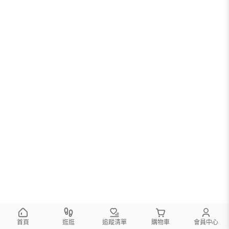
首頁
逛逛
追蹤清單
購物車
會員中心