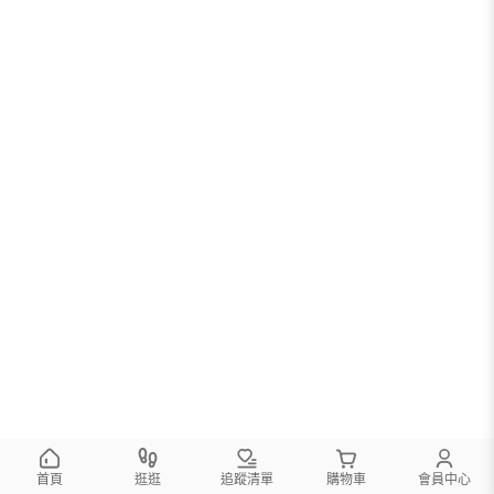
首頁
逛逛
追蹤清單
購物車
會員中心