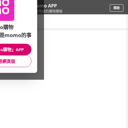
下載momo APP
開啟
給你3倍流暢度的購物體驗
請輸入搜尋關鍵字
o購物
是momo的事
彩妝保養
/
開架品牌
/
精選品牌
/
Wild Ferns帕爾氏
o購物」APP
館長推薦
月銷量
新上市
價格
評價
用網頁版
很抱歉，沒有篩選到符合條件的商品
您可以調整篩選條件試試看