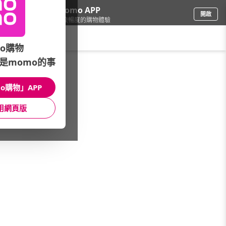
下載momo APP
開啟
給你3倍流暢度的購物體驗
請輸入搜尋關鍵字
o購物
是momo的事
彩妝保養
/
開架品牌
/
精選品牌
/
夏蕾
o購物」APP
館長推薦
月銷量
新上市
價格
評價
用網頁版
很抱歉，沒有篩選到符合條件的商品
您可以調整篩選條件試試看