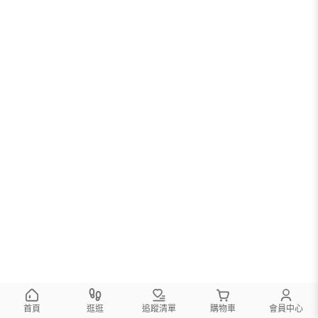
首頁
逛逛
追蹤清單
購物車
會員中心