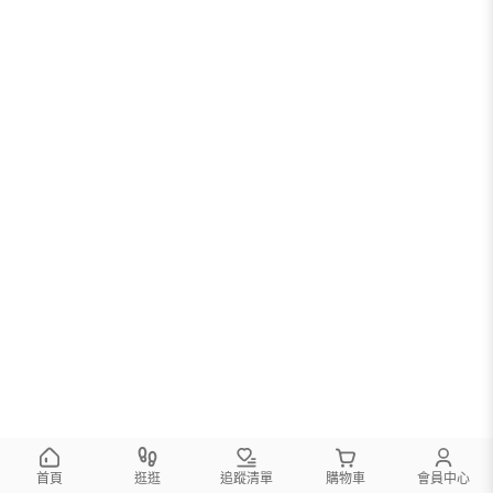
首頁
逛逛
追蹤清單
購物車
會員中心