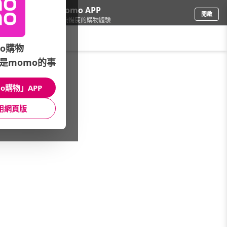
下載momo APP
開啟
給你3倍流暢度的購物體驗
請輸入搜尋關鍵字
o購物
是momo的事
彩妝保養
/
開架品牌
/
本月主打
/
開架熱銷彩妝5折UP
o購物」APP
館長推薦
月銷量
新上市
價格
評價
用網頁版
很抱歉，沒有篩選到符合條件的商品
您可以調整篩選條件試試看