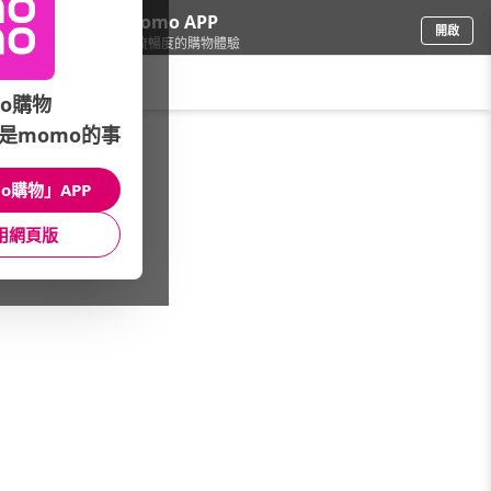
下載momo APP
開啟
給你3倍流暢度的購物體驗
請輸入搜尋關鍵字
o購物
是momo的事
彩妝保養
/
開架彩妝品牌
/
品牌總覽(A-Z)
/
BEVY C.
o購物」APP
館長推薦
月銷量
新上市
價格
評價
用網頁版
很抱歉，沒有篩選到符合條件的商品
您可以調整篩選條件試試看