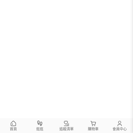
首頁
逛逛
追蹤清單
購物車
會員中心