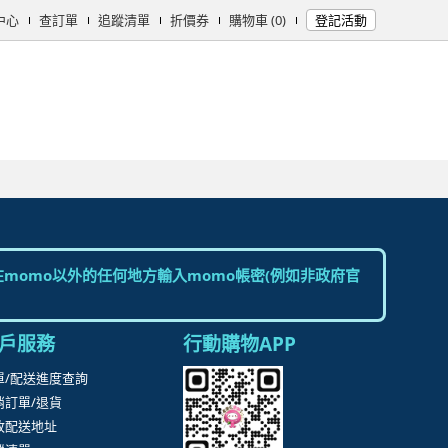
中心
查訂單
追蹤清單
折價券
購物車 (0)
登記活動
女時尚
男時尚
精品/飾品
彩妝保養
個人清潔
日用/紙品
母