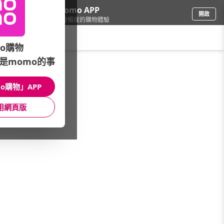
下載momo APP
開啟
給你3倍流暢度的購物體驗
請輸入搜尋關鍵字
o購物
是momo的事
保健/醫療
/
美形美體
/
館長推薦
/
葡萄王專屬特惠
o購物」APP
館長推薦
月銷量
新上市
價格
評價
用網頁版
很抱歉，沒有篩選到符合條件的商品
您可以調整篩選條件試試看