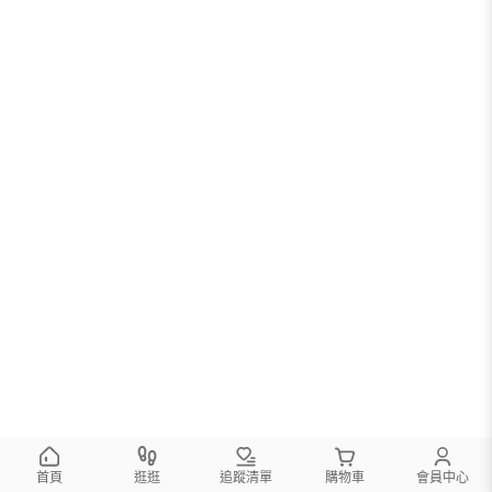
首頁
逛逛
追蹤清單
購物車
會員中心