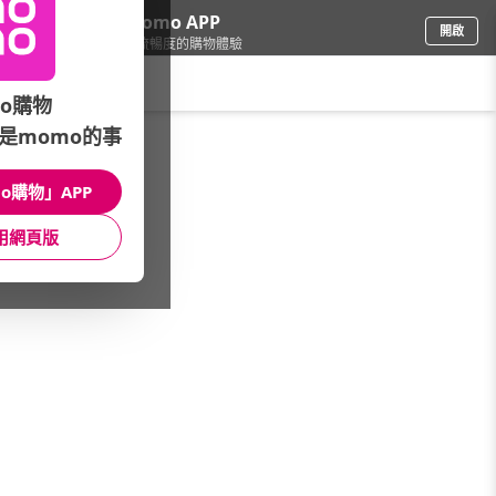
下載momo APP
開啟
給你3倍流暢度的購物體驗
請輸入搜尋關鍵字
o購物
是momo的事
保健/醫療
/
機能保健
/
精選強檔
/
★強檔5折up★
o購物」APP
館長推薦
月銷量
新上市
價格
評價
用網頁版
很抱歉，沒有篩選到符合條件的商品
您可以調整篩選條件試試看