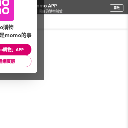
下載momo APP
開啟
給你3倍流暢度的購物體驗
請輸入搜尋關鍵字
o購物
是momo的事
保健/醫療
/
機能保健
/
精選強檔
/
★LAC↘全館滿額贈禮★
o購物」APP
館長推薦
月銷量
新上市
價格
評價
用網頁版
很抱歉，沒有篩選到符合條件的商品
您可以調整篩選條件試試看