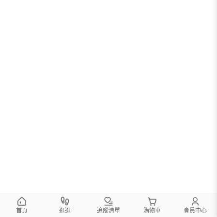
首頁
逛逛
追蹤清單
購物車
會員中心