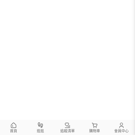
首頁
逛逛
追蹤清單
購物車
會員中心