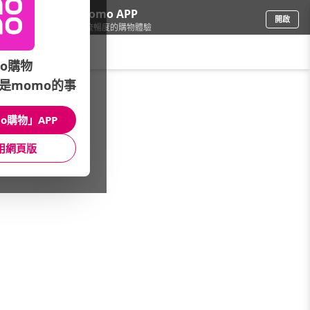
下載momo APP
開啟
給你3倍流暢度的購物體驗
請輸入搜尋關鍵字
o購物
是momo的事
保健/醫療
/
美妍/調理
/
成分分類
/
玻尿酸
o購物」APP
館長推薦
月銷量
新上市
價格
評價
用網頁版
很抱歉，沒有篩選到符合條件的商品
您可以調整篩選條件試試看