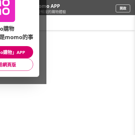
下載momo APP
開啟
給你3倍流暢度的購物體驗
請輸入搜尋關鍵字
o購物
是momo的事
保健/醫療
/
美妍/調理
/
燕盞/燕窩
/
華齊堂
o購物」APP
館長推薦
月銷量
新上市
價格
評價
用網頁版
很抱歉，沒有篩選到符合條件的商品
您可以調整篩選條件試試看