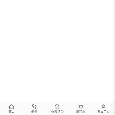
首頁
逛逛
追蹤清單
購物車
會員中心