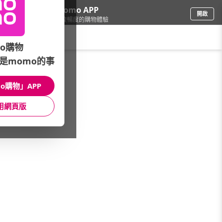
下載momo APP
開啟
給你3倍流暢度的購物體驗
請輸入搜尋關鍵字
o購物
是momo的事
保健/醫療
/
美妍/調理
/
精選強檔
/
★美妍新夯貨★
o購物」APP
館長推薦
月銷量
新上市
價格
評價
用網頁版
很抱歉，沒有篩選到符合條件的商品
您可以調整篩選條件試試看