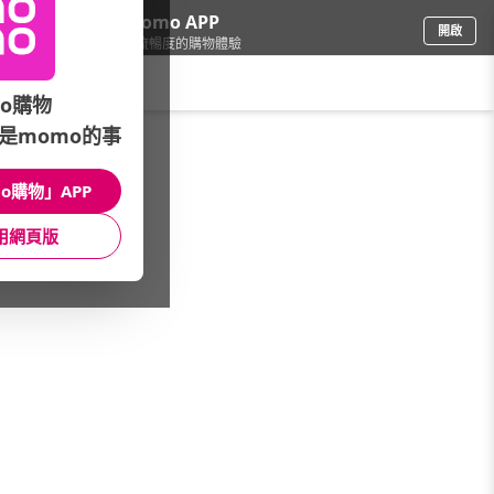
下載momo APP
開啟
給你3倍流暢度的購物體驗
請輸入搜尋關鍵字
o購物
是momo的事
保健/醫療
/
冷熱敷墊/舒緩用品
/
品牌推薦
/
+venture
o購物」APP
館長推薦
月銷量
新上市
價格
評價
用網頁版
很抱歉，沒有篩選到符合條件的商品
您可以調整篩選條件試試看