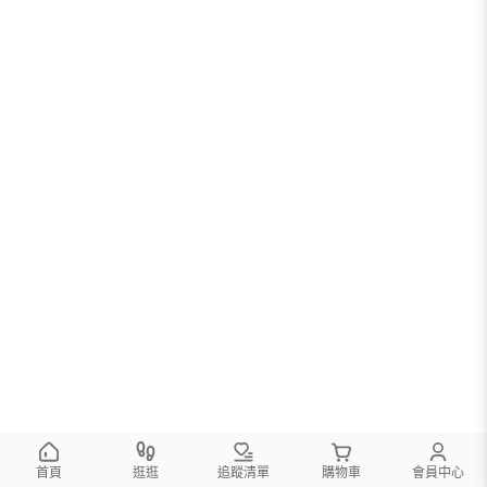
首頁
逛逛
追蹤清單
購物車
會員中心