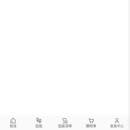
首頁
逛逛
追蹤清單
購物車
會員中心