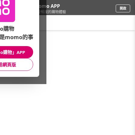
下載momo APP
開啟
給你3倍流暢度的購物體驗
請輸入搜尋關鍵字
o購物
是momo的事
保健/醫療
/
冷熱敷墊/舒緩用品
/
三樂事
o購物」APP
館長推薦
月銷量
新上市
價格
評價
用網頁版
很抱歉，沒有篩選到符合條件的商品
您可以調整篩選條件試試看