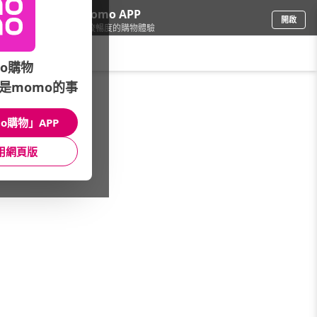
下載momo APP
開啟
給你3倍流暢度的購物體驗
請輸入搜尋關鍵字
o購物
是momo的事
保健/醫療
/
冷熱敷墊/舒緩用品
/
強檔活動
/
PP年終慶★全館6折up
o購物」APP
館長推薦
月銷量
新上市
價格
評價
用網頁版
很抱歉，沒有篩選到符合條件的商品
您可以調整篩選條件試試看