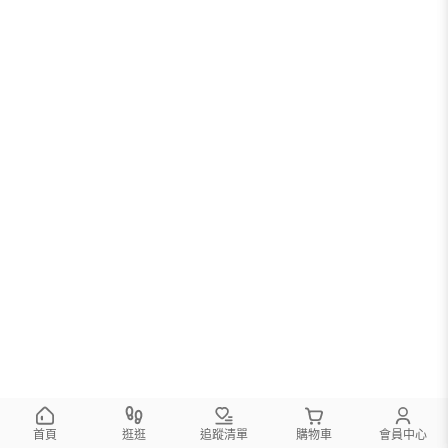
首頁
逛逛
追蹤清單
購物車
會員中心