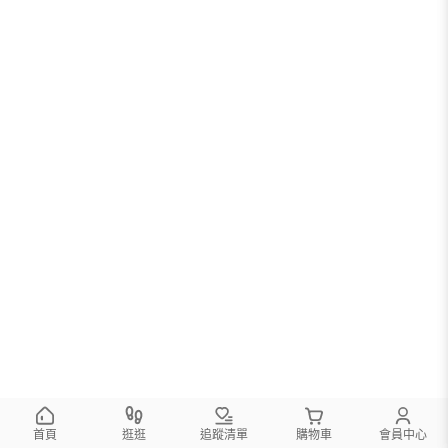
首頁
逛逛
追蹤清單
購物車
會員中心