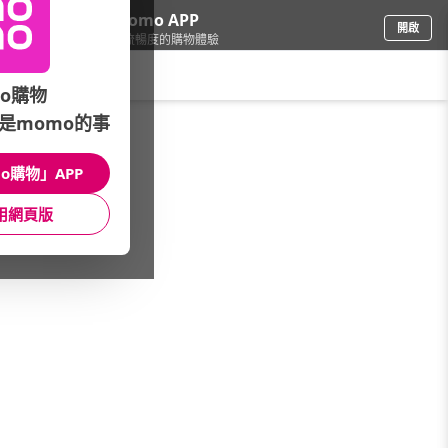
下載momo APP
開啟
給你3倍流暢度的購物體驗
請輸入搜尋關鍵字
o購物
是momo的事
保健/醫療
/
冷熱敷墊/舒緩用品
/
品牌推薦
/
YAOCHEN 瑤辰
o購物」APP
館長推薦
月銷量
新上市
價格
評價
用網頁版
很抱歉，沒有篩選到符合條件的商品
您可以調整篩選條件試試看