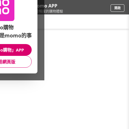
下載momo APP
開啟
給你3倍流暢度的購物體驗
請輸入搜尋關鍵字
o購物
是momo的事
保健/醫療
/
保健用品/體重(脂)計
/
品牌總覽(A~Z)
/
曼秀雷敦
o購物」APP
館長推薦
月銷量
新上市
價格
評價
用網頁版
很抱歉，沒有篩選到符合條件的商品
您可以調整篩選條件試試看