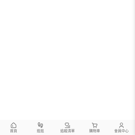
首頁
逛逛
追蹤清單
購物車
會員中心