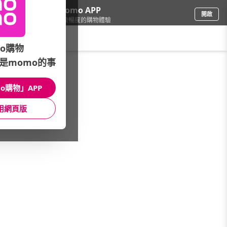
下載momo APP
開啟
給你3倍流暢度的購物體驗
請輸入搜尋關鍵字
o購物
是momo的事
保健/醫療
/
保健用品/體重(脂)計
/
精選強檔
/
十靈本舖★全館5折起
o購物」APP
館長推薦
月銷量
新上市
價格
評價
用網頁版
很抱歉，沒有篩選到符合條件的商品
您可以調整篩選條件試試看