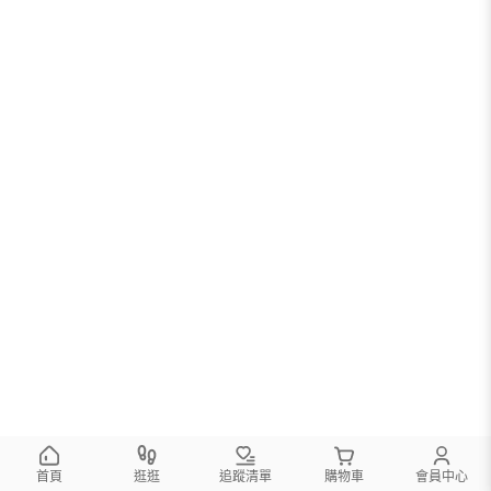
首頁
逛逛
追蹤清單
購物車
會員中心