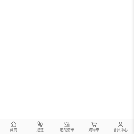
首頁
逛逛
追蹤清單
購物車
會員中心