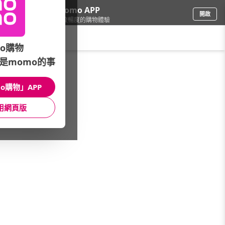
下載momo APP
開啟
給你3倍流暢度的購物體驗
請輸入搜尋關鍵字
o購物
是momo的事
保健/醫療
/
保健用品/體重(脂)計
/
耳溫槍
/
雃博
o購物」APP
館長推薦
月銷量
新上市
價格
評價
用網頁版
很抱歉，沒有篩選到符合條件的商品
您可以調整篩選條件試試看