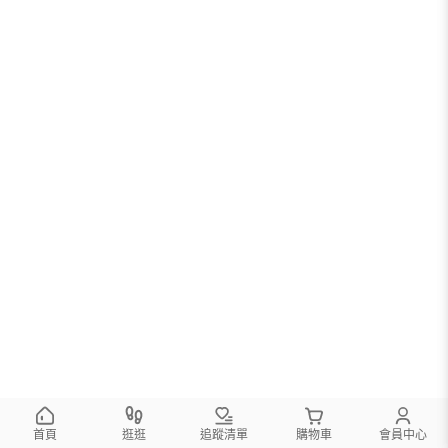
首頁
逛逛
追蹤清單
購物車
會員中心