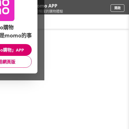
下載momo APP
開啟
給你3倍流暢度的購物體驗
請輸入搜尋關鍵字
o購物
是momo的事
保健/醫療
/
保健用品/體重(脂)計
/
品牌推薦
/
德國博依
o購物」APP
館長推薦
月銷量
新上市
價格
評價
用網頁版
很抱歉，沒有篩選到符合條件的商品
您可以調整篩選條件試試看