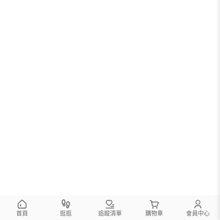
首頁
逛逛
追蹤清單
購物車
會員中心