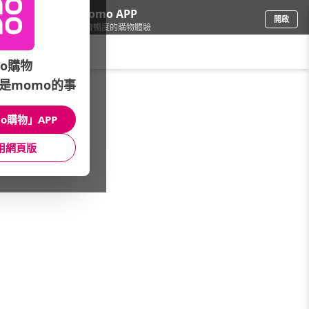
下載momo APP
開啟
給你3倍流暢度的購物體驗
請輸入搜尋關鍵字
o購物
是momo的事
保健/醫療
/
台糖/李時珍
/
台糖
/
蠔蜆系列
o購物」APP
館長推薦
月銷量
新上市
價格
評價
用網頁版
很抱歉，沒有篩選到符合條件的商品
您可以調整篩選條件試試看