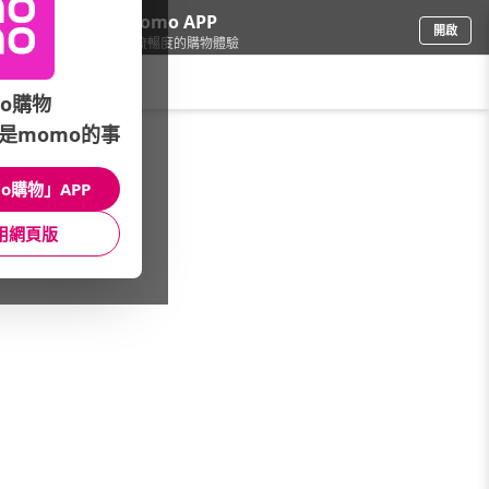
下載momo APP
開啟
給你3倍流暢度的購物體驗
請輸入搜尋關鍵字
o購物
是momo的事
保健/醫療
/
口罩/抗菌/防護
/
品牌總覽
/
舒克清
o購物」APP
館長推薦
月銷量
新上市
價格
評價
用網頁版
很抱歉，沒有篩選到符合條件的商品
您可以調整篩選條件試試看