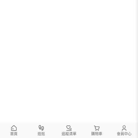
首頁
逛逛
追蹤清單
購物車
會員中心