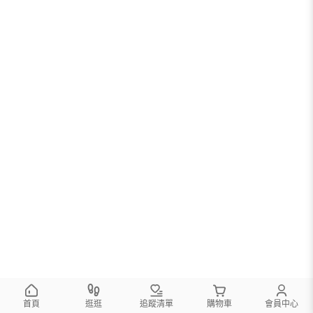
首頁
逛逛
追蹤清單
購物車
會員中心