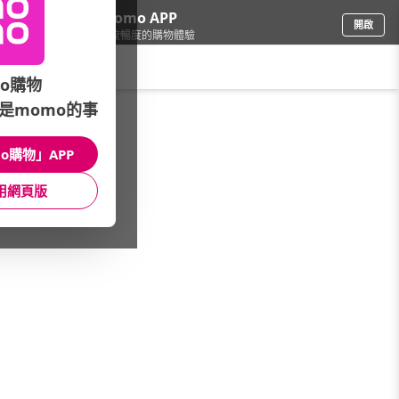
下載momo APP
開啟
給你3倍流暢度的購物體驗
請輸入搜尋關鍵字
o購物
是momo的事
保健/醫療
/
口罩/抗菌/防護
/
品牌總覽(A~Z)
/
nac nac
o購物」APP
館長推薦
月銷量
新上市
價格
評價
用網頁版
很抱歉，沒有篩選到符合條件的商品
您可以調整篩選條件試試看