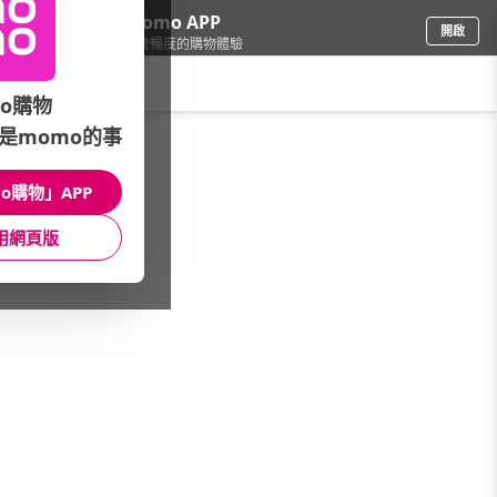
下載momo APP
開啟
給你3倍流暢度的購物體驗
請輸入搜尋關鍵字
o購物
是momo的事
保健/醫療
/
口罩/抗菌/防護
/
品牌總覽
/
植靠淨
o購物」APP
館長推薦
月銷量
新上市
價格
評價
用網頁版
很抱歉，沒有篩選到符合條件的商品
您可以調整篩選條件試試看