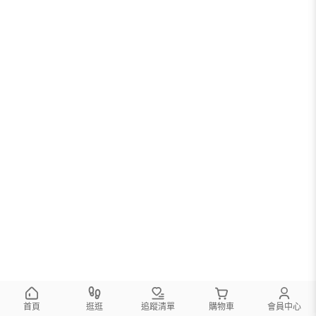
首頁
逛逛
追蹤清單
購物車
會員中心