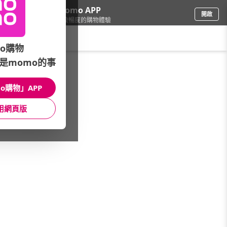
下載momo APP
開啟
給你3倍流暢度的購物體驗
請輸入搜尋關鍵字
o購物
是momo的事
保健/醫療
/
日常護理/藥品
/
品牌總覽(A~Z)
/
CuCare
o購物」APP
館長推薦
月銷量
新上市
價格
評價
用網頁版
很抱歉，沒有篩選到符合條件的商品
您可以調整篩選條件試試看