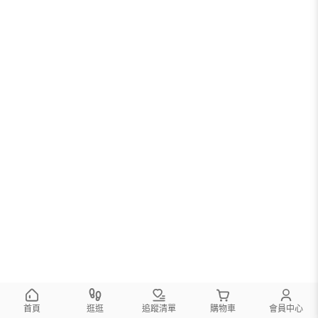
首頁
逛逛
追蹤清單
購物車
會員中心